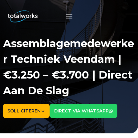
Doorgaan
naar
inhoud
Assemblagemedewerke
R Techniek Veendam |
€3.250 – €3.700 | Direct
Aan De Slag
SOLLICITEREN
DIRECT VIA WHATSAPP