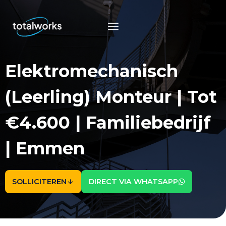
Doorgaan
naar
inhoud
Elektromechanisch
(Leerling) Monteur | Tot
€4.600 | Familiebedrijf
| Emmen
SOLLICITEREN
DIRECT VIA WHATSAPP