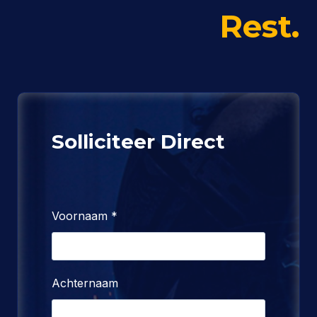
n
k
p
m
Rest.
Solliciteer Direct
Voornaam
*
Achternaam