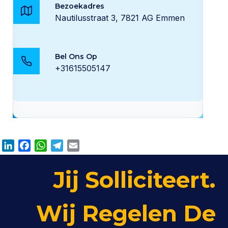
Bezoekadres
Nautilusstraat 3, 7821 AG Emmen
Bel Ons Op
+31615505147
L
F
W
T
E
i
a
h
e
m
n
c
a
l
a
Jij Solliciteert.
k
e
t
e
i
e
b
s
g
l
Wij Regelen De
d
o
A
r
I
o
p
a