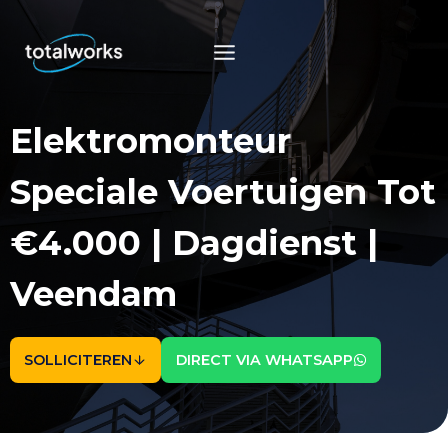
Doorgaan
naar
inhoud
Elektromonteur
Speciale Voertuigen Tot
€4.000 | Dagdienst |
Veendam
SOLLICITEREN
DIRECT VIA WHATSAPP