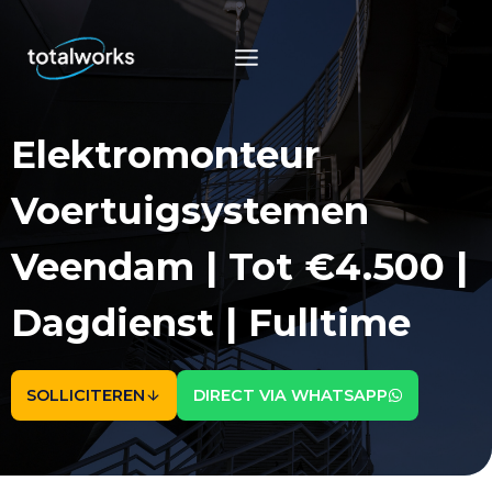
Doorgaan
naar
inhoud
Elektromonteur
Voertuigsystemen
Veendam | Tot €4.500 |
Dagdienst | Fulltime
SOLLICITEREN
DIRECT VIA WHATSAPP