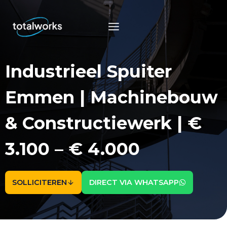
Doorgaan
naar
inhoud
Industrieel Spuiter
Emmen | Machinebouw
& Constructiewerk | €
3.100 – € 4.000
SOLLICITEREN
DIRECT VIA WHATSAPP