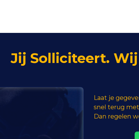
Jij Solliciteert. W
Laat je gegeven
snel terug met
Dan regelen we