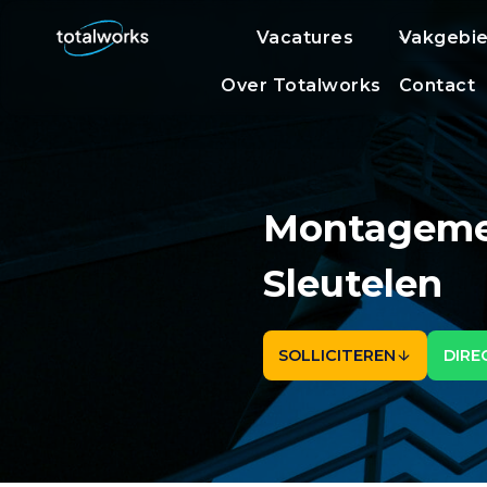
Doorgaan
Vacatures
Vakgebi
naar
inhoud
Over Totalworks
Contact
Montagemed
Sleutelen
SOLLICITEREN
DIRE