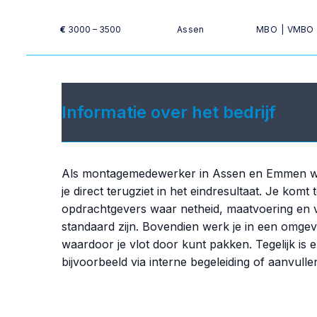
€
3000 – 3500
Assen
MBO
|
VMBO
Informatie over het bedrijf
Als montagemedewerker in Assen en Emmen w
je direct terugziet in het eindresultaat. Je komt 
opdrachtgevers waar netheid, maatvoering en v
standaard zijn. Bovendien werk je in een omgevi
waardoor je vlot door kunt pakken. Tegelijk is 
bijvoorbeeld via interne begeleiding of aanvulle