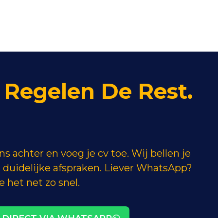
ij Regelen De Rest.
s achter en voeg je cv toe. Wij bellen je
 duidelijke afspraken. Liever WhatsApp?
 het net zo snel.