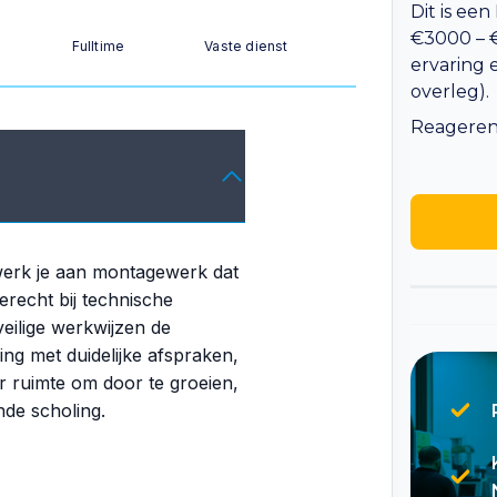
Dit is een
€3000 – €
Fulltime
Vaste dienst
ervaring 
overleg).
Reageren 
erk je aan montagewerk dat
terecht bij technische
eilige werkwijzen de
ng met duidelijke afspraken,
er ruimte om door te groeien,
nde scholing.