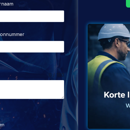
rnaam
oonnummer
0 / 180
en