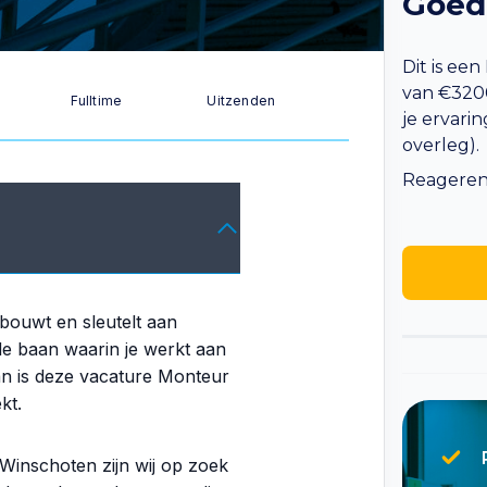
Goed
Dit is ee
van €3200
Fulltime
Uitzenden
je ervarin
overleg).
Reageren 
 bouwt en sleutelt aan
nde baan waarin je werkt aan
an is deze vacature Monteur
kt.
inschoten zijn wij op zoek