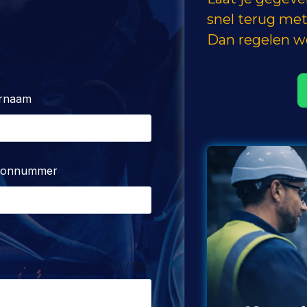
snel terug met
Dan regelen we
rnaam
oonnummer
0 / 180