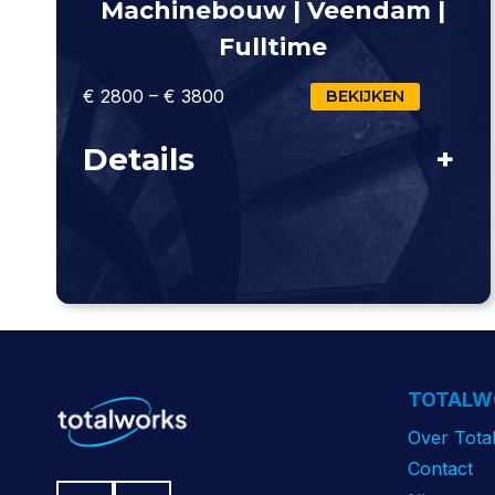
Machinebouw | Veendam |
Fulltime
€ 2800 – € 3800
BEKIJKEN
Details
+
TOTALW
Over Tota
Contact