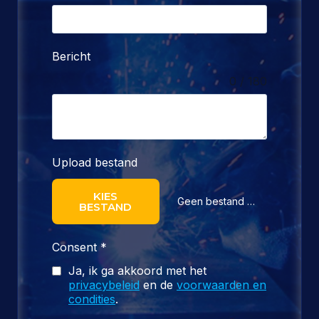
Bericht
0 / 180
Upload bestand
KIES
Geen bestand gekozen
BESTAND
Consent
*
Ja, ik ga akkoord met het
privacybeleid
en de
voorwaarden en
condities
.